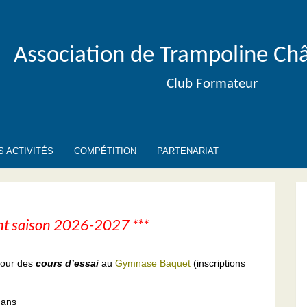
Association de Trampoline Châ
Club Formateur
S ACTIVITÉS
COMPÉTITION
PARTENARIAT
nt saison 2026-2027 ***
pour des
cours d’essai
au
Gymnase Baquet
(inscriptions
 ans