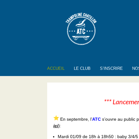
Aller
au
contenu
ACCUEIL
LE CLUB
S’INSCRIRE
NO
*** Lanceme
En septembre, l’
ATC
s’ouvre au public 
ici
):
Mardi 01/09 de 18h à 18h50 : baby 3/4/5